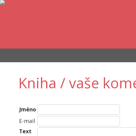
Kniha / vaše kom
Jméno
E-mail
Text