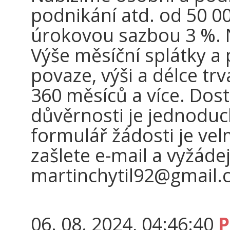
podnikání atd. od 50 00
úrokovou sazbou 3 %. N
Výše měsíční splátky a 
povaze, výši a délce tr
360 měsíců a více. Dos
důvěrnosti je jednoduc
formulář žádosti je vel
zašlete e-mail a vyžádej
martinchytil92@gmail
06. 08. 2024, 04:46:40
P