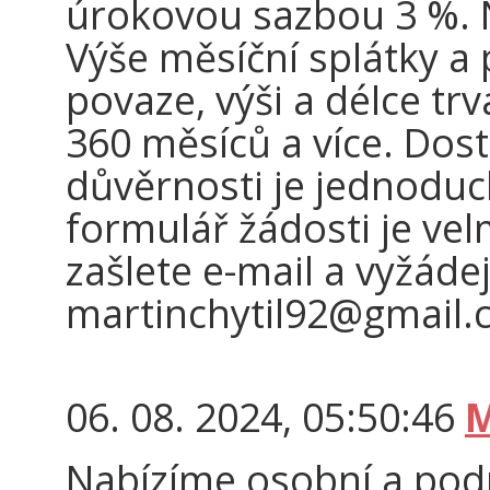
úrokovou sazbou 3 %. N
Výše měsíční splátky a 
povaze, výši a délce tr
360 měsíců a více. Dos
důvěrnosti je jednoduc
formulář žádosti je vel
zašlete e-mail a vyžádej
martinchytil92@gmail
06. 08. 2024, 05:50:46
M
Nabízíme osobní a podn