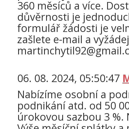
360 měsíců a více. Dos
důvěrnosti je jednoduc
formulář žádosti je vel
zašlete e-mail a vyžádej
martinchytil92@gmail
06. 08. 2024, 05:50:47
M
Nabízíme osobní a podn
podnikání atd. od 50 00
úrokovou sazbou 3 %. N
Výše měsíční splátky a 