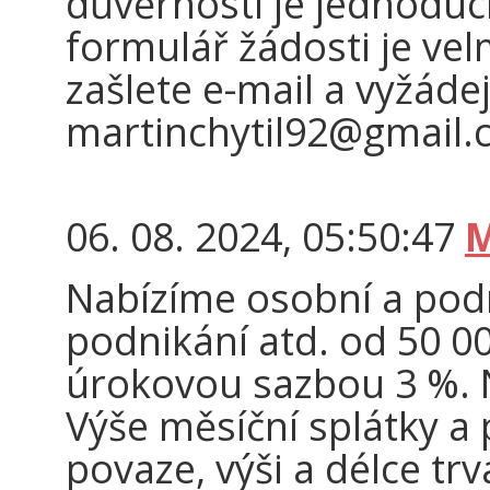
důvěrnosti je jednoduc
formulář žádosti je vel
zašlete e-mail a vyžádej
martinchytil92@gmail
06. 08. 2024, 05:50:47
M
Nabízíme osobní a podn
podnikání atd. od 50 00
úrokovou sazbou 3 %. N
Výše měsíční splátky a 
povaze, výši a délce tr